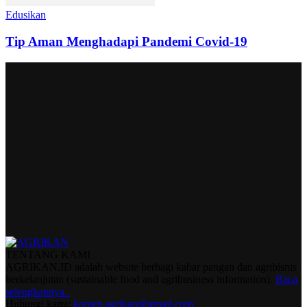
Edusikan
Tip Aman Menghadapi Pandemi Covid-19
TENTANG KAMI
AGRIKAN.ID adalah website berbagi kabar pangan dan agribisnis
berkelanjutan (sustainable food and agribusiness information).
Baca
selengkapnya..
Hubungi kami:
konten.agrikan@gmail.com