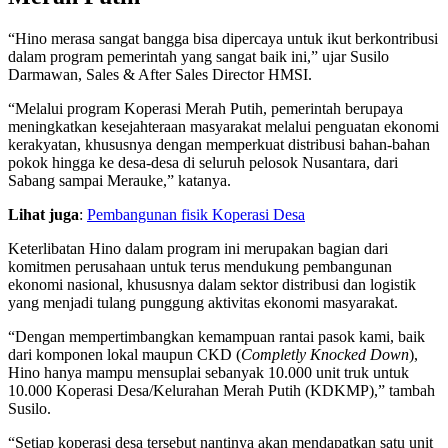
“Hino merasa sangat bangga bisa dipercaya untuk ikut berkontribusi
dalam program pemerintah yang sangat baik ini,” ujar Susilo
Darmawan, Sales & After Sales Director HMSI.
“Melalui program Koperasi Merah Putih, pemerintah berupaya
meningkatkan kesejahteraan masyarakat melalui penguatan ekonomi
kerakyatan, khususnya dengan memperkuat distribusi bahan-bahan
pokok hingga ke desa-desa di seluruh pelosok Nusantara, dari
Sabang sampai Merauke,” katanya.
Lihat juga
:
Pembangunan fisik Koperasi Desa
Keterlibatan Hino dalam program ini merupakan bagian dari
komitmen perusahaan untuk terus mendukung pembangunan
ekonomi nasional, khususnya dalam sektor distribusi dan logistik
yang menjadi tulang punggung aktivitas ekonomi masyarakat.
“Dengan mempertimbangkan kemampuan rantai pasok kami, baik
dari komponen lokal maupun CKD (
Completly Knocked Down
),
Hino hanya mampu mensuplai sebanyak 10.000 unit truk untuk
10.000 Koperasi Desa/Kelurahan Merah Putih (KDKMP),” tambah
Susilo.
“Setiap koperasi desa tersebut nantinya akan mendapatkan satu unit