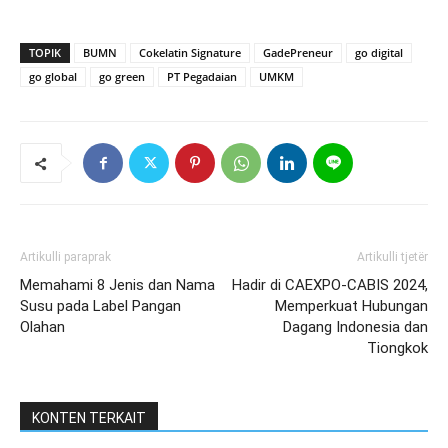
TOPIK
BUMN
Cokelatin Signature
GadePreneur
go digital
go global
go green
PT Pegadaian
UMKM
Artikulli paraprak
Artikulli tjetër
Memahami 8 Jenis dan Nama
Hadir di CAEXPO-CABIS 2024,
Susu pada Label Pangan
Memperkuat Hubungan
Olahan
Dagang Indonesia dan
Tiongkok
KONTEN TERKAIT