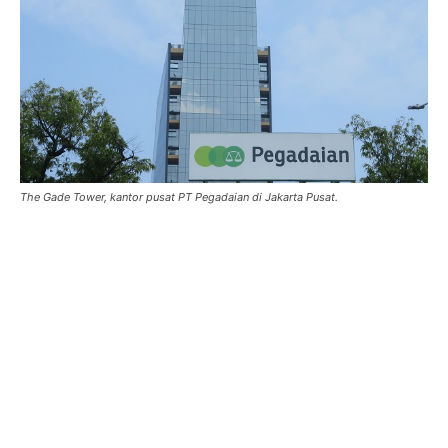
The Gade Tower, kantor pusat PT Pegadaian di Jakarta Pusat.