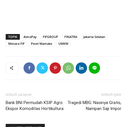
TOPIK
AstraPay
FIFGROUP
FINATRA
Jakarta Selatan
Menara FIF
Pecel Mamake
UMKM
Artikulli paraprak
Artikulli tjetër
Bank BNI Permudah KSIP Agro
Tragedi MBG: Nasinya Gratis,
Ekspor Komoditas Hortikultura
Nampan Saji Impor