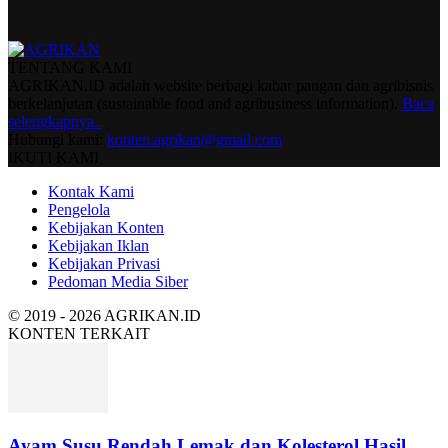
TENTANG KAMI
AGRIKAN.ID adalah website berbagi kabar pangan dan agribisnis
berkelanjutan (sustainable food and agribusiness information).
Baca
selengkapnya..
Hubungi kami:
konten.agrikan@gmail.com
IKUTI KAMI
Kontak Kami
Pengelola
Kebijakan Konten
Kebijakan Iklan
Kebijakan Privasi
Pedoman Media Siber
© 2019 - 2026 AGRIKAN.ID
KONTEN TERKAIT
Ayam Susu Rendah Lemak dan Kolesterol Hasil