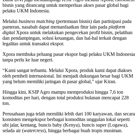
bisnis yang dirancang untuk memperluas akses pasar global bagi
pelaku UKM Indonesia.
Melalui
business matching
(pertemuan bisnis) dan partisipasi pada
pameran, nasabah dapat memanfaatkan fitur lain pada
platform
digital
Xpora untuk melakukan pengecekan profil bisnis, pelatihan
dan pendampingan, solusi keuangan, dan hal-hal terkait dengan
legalitas untuk transaksi ekspor.
Xpora membuka peluang pasar ekspor bagi pelaku UKM Indonesia
tanpa perlu ke luar negeri.
“Kami sangat terbantu. Melalui Xpora, produk kami dapat diakses
oleh pembeli internasional. Ini menjadi dukungan besar bagi UKM
yang belum memiliki jaringan di pasar global,” ujar Kiran.
Hingga kini, KSIP Agro mampu memproduksi hingga 7,6 ton
komoditas per hari, dengan total produksi bulanan mencapai 228
ton.
Perusahaan juga telah memiliki lebih dari 100 karyawan, dan secara
konsisten mengekspor berbagai komoditas unggulan lokal seperti
ubi jalar, kentang, buncis baby (Kenya), buncis super (Logawa),
selada air (
watercress
), hingga berbagai buah tropis musiman.