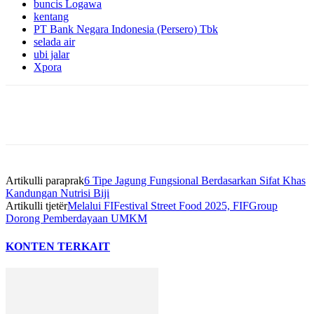
buncis Logawa
kentang
PT Bank Negara Indonesia (Persero) Tbk
selada air
ubi jalar
Xpora
Artikulli paraprak
6 Tipe Jagung Fungsional Berdasarkan Sifat Khas
Kandungan Nutrisi Biji
Artikulli tjetër
Melalui FIFestival Street Food 2025, FIFGroup
Dorong Pemberdayaan UMKM
KONTEN TERKAIT