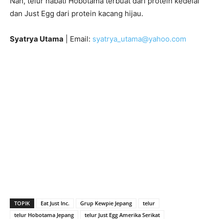
Nah, telur nabati Hobotama terbuat dari protein kedelai
dan Just Egg dari protein kacang hijau.
Syatrya Utama
| Email:
syatrya_utama@yahoo.com
TOPIK
Eat Just Inc.
Grup Kewpie Jepang
telur
telur Hobotama Jepang
telur Just Egg Amerika Serikat