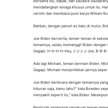
Bersama ibu, bapak, dan saudara-saudaran
mendatangkan tenaga khusus untuk itu. Hampi
cermin dan membaca puisi karya William But
Bahkan, dengan penuh es batu di mulut, Bi
Joe Biden bercerita, teman-teman di seko
temannya, selalu memanggil Biden dengan
Gagap). H-H-H-H-Hey, J-J-J-J-Joe, B-B-B-
Ada lagi Michael, teman bermain Biden. Mi
Gagap). Michael menjentikkan jarinya sepert
Joe Biden berbicara dengan temannya yang l
hiburan saja, kamu tahu?” kata Bowden seper
menyakiti seperti itu,” kata Biden. Meskipu
Begitulah sepenggal perlakuan teman-tema