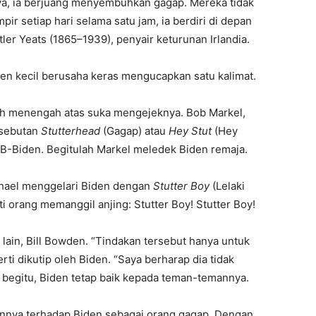
ya, ia berjuang menyembuhkan gagap. Mereka tidak
r setiap hari selama satu jam, ia berdiri di depan
ler Yeats (1865–1939), penyair keturunan Irlandia.
den kecil berusaha keras mengucapkan satu kalimat.
lah menengah atas suka mengejeknya. Bob Markel,
 sebutan
Stutterhead
(Gagap) atau
Hey Stut
(Hey
B-Biden. Begitulah Markel meledek Biden remaja.
chael menggelari Biden dengan
Stutter Boy
(Lelaki
i orang memanggil anjing: Stutter Boy! Stutter Boy!
ain, Bill Bowden. “Tindakan tersebut hanya untuk
ti dikutip oleh Biden. “Saya berharap dia tidak
n begitu, Biden tetap baik kepada teman-temannya.
nnya terhadap Biden sebagai orang gagap. Dengan