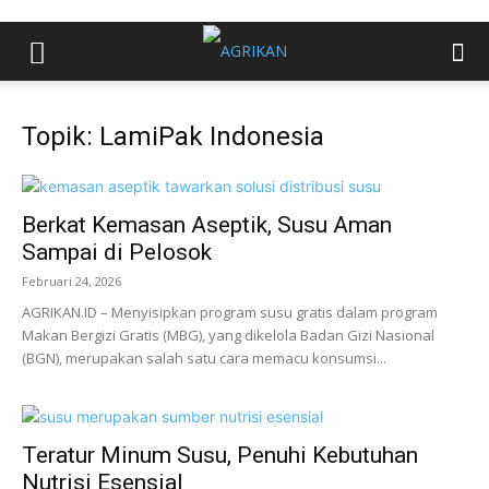
Topik: LamiPak Indonesia
Berkat Kemasan Aseptik, Susu Aman
Sampai di Pelosok
Februari 24, 2026
AGRIKAN.ID – Menyisipkan program susu gratis dalam program
Makan Bergizi Gratis (MBG), yang dikelola Badan Gizi Nasional
(BGN), merupakan salah satu cara memacu konsumsi...
Teratur Minum Susu, Penuhi Kebutuhan
Nutrisi Esensial