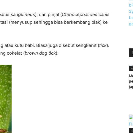
halus sanguineus
), dan pinjal (
Ctenocephalides canis
stasi (menyusup sehingga bisa berkembang biak) ke
ng atau kutu babi. Biasa juga disebut sengkenit (
tick
).
ing cokelat (
brown dog tick
).
P
Me
p
ja
P