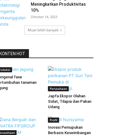
Meningkatkan Produktivitas
10%
Oktober 14, 2023
Muat lebih banyak
KONTEN HOT
roduksi
ngenal fase
ertumbuhan tanaman
gung
Perusahaan
Japfa Ekspor Olahan
Sidat, Tilapia dan Pakan
Udang
Profil
Inovasi Pemupukan
erusahaan
Berbasis Keseimbangan