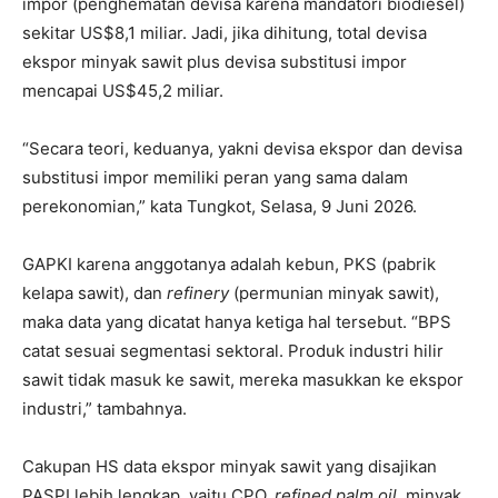
impor (penghematan devisa karena mandatori biodiesel)
sekitar US$8,1 miliar. Jadi, jika dihitung, total devisa
ekspor minyak sawit plus devisa substitusi impor
mencapai US$45,2 miliar.
“Secara teori, keduanya, yakni devisa ekspor dan devisa
substitusi impor memiliki peran yang sama dalam
perekonomian,” kata Tungkot, Selasa, 9 Juni 2026.
GAPKI karena anggotanya adalah kebun, PKS (pabrik
kelapa sawit), dan
refinery
(permunian minyak sawit),
maka data yang dicatat hanya ketiga hal tersebut. “BPS
catat sesuai segmentasi sektoral. Produk industri hilir
sawit tidak masuk ke sawit, mereka masukkan ke ekspor
industri,” tambahnya.
Cakupan HS data ekspor minyak sawit yang disajikan
PASPI lebih lengkap, yaitu CPO,
refined palm oil
, minyak