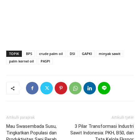
TOPIK
BPS
crude palm oil
DSI
GAPKI
minyak sawit
palm kernel oil
PASPI
Artikulli paraprak
Artikulli tjetër
Mau Swasembada Susu,
3 Pilar Transformasi Industri
Tingkatkan Populasi dan
Sawit Indonesia: PKH, B50, dan
Produktivitas Sapi Perah
Tata Kelola Ekspor