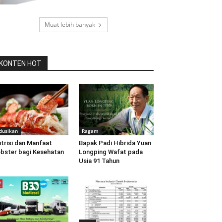
Muat lebih banyak
KONTEN HOT
dusikan
Ragam
trisi dan Manfaat
Bapak Padi Hibrida Yuan
bster bagi Kesehatan
Longping Wafat pada
Usia 91 Tahun