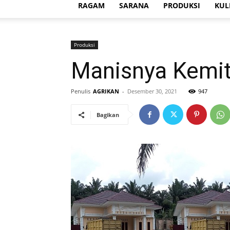
RAGAM
SARANA
PRODUKSI
KUL
Produksi
Manisnya Kemit
Penulis
AGRIKAN
-
Desember 30, 2021
947
Bagikan