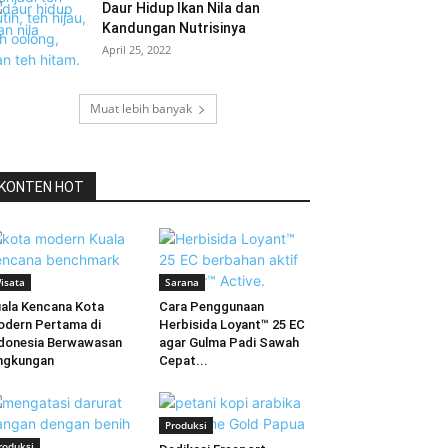
Daur Hidup Ikan Nila dan
Kandungan Nutrisinya
April 25, 2022
Muat lebih banyak
KONTEN HOT
isata
Sarana
ala Kencana Kota
Cara Penggunaan
dern Pertama di
Herbisida Loyant™ 25 EC
donesia Berwawasan
agar Gulma Padi Sawah
ngkungan
Cepat...
Produksi
roduksi