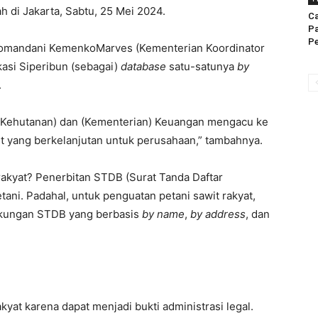
 di Jakarta, Sabtu, 25 Mei 2024.
Ca
P
Pe
dikomandani KemenkoMarves (Kementerian Koordinator
kasi Siperibun (sebagai)
database
satu-satunya
by
.
 Kehutanan) dan (Kementerian) Keuangan mengacu ke
wit yang berkelanjutan untuk perusahaan,” tambahnya.
akyat? Penerbitan STDB (Surat Tanda Daftar
tani. Padahal, untuk penguatan petani sawit rakyat,
ukungan STDB yang berbasis
by name
,
by address
, dan
yat karena dapat menjadi bukti administrasi legal.