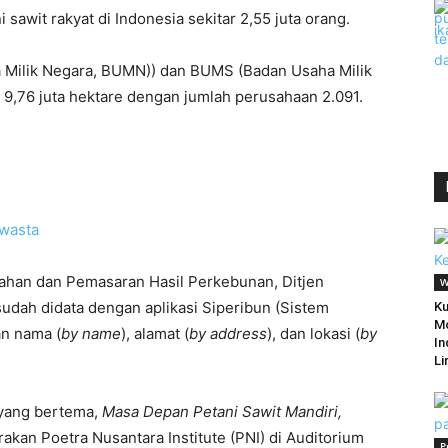
 sawit rakyat di Indonesia sekitar 2,55 juta orang.
 Milik Negara, BUMN)) dan BUMS (Badan Usaha Milik
9,76 juta hektare dengan jumlah perusahaan 2.091.
swasta
ahan dan Pemasaran Hasil Perkebunan, Ditjen
W
dah didata dengan aplikasi Siperibun (Sistem
Ku
Mo
an nama (
by name
), alamat (
by address
), dan lokasi (
by
In
Li
 yang bertema,
Masa Depan Petani Sawit Mandiri,
akan Poetra Nusantara Institute (PNI) di Auditorium
P