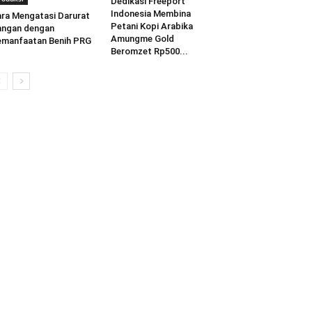
Dedikasi Freeport
Indonesia Membina
ra Mengatasi Darurat
Petani Kopi Arabika
angan dengan
Amungme Gold
manfaatan Benih PRG
Beromzet Rp500...