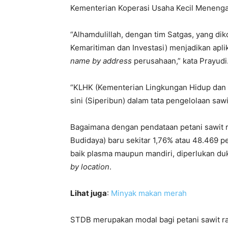
Kementerian Koperasi Usaha Kecil Menengah
“Alhamdulillah, dengan tim Satgas, yang 
Kemaritiman dan Investasi) menjadikan apli
name
by address
perusahaan,” kata Prayudi
“KLHK (Kementerian Lingkungan Hidup dan
sini (Siperibun) dalam tata pengelolaan sa
Bagaimana dengan pendataan petani sawit r
Budidaya) baru sekitar 1,76% atau 48.469 pe
baik plasma maupun mandiri, diperlukan d
by location
.
Lihat juga
:
Minyak makan merah
STDB merupakan modal bagi petani sawit rak