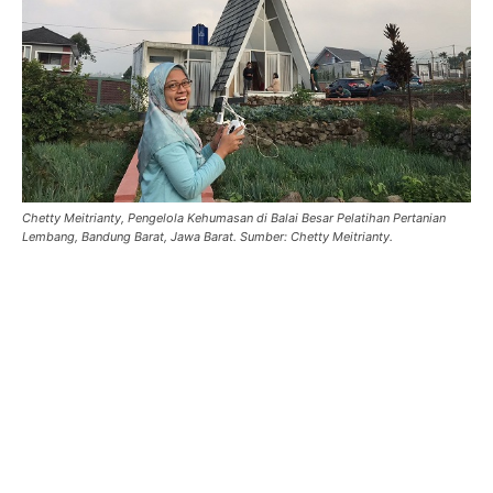
Chetty Meitrianty, Pengelola Kehumasan di Balai Besar Pelatihan Pertanian
Lembang, Bandung Barat, Jawa Barat. Sumber: Chetty Meitrianty.