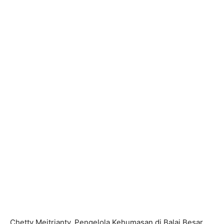
Chetty Meitrianty, Pengelola Kehumasan di Balai Besar