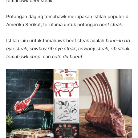
tomahawk beef steak.
Potongan daging tomahawk merupakan istilah populer di
Amerika Serikat, terutama untuk potongan
beef steak
.
Istilah lain untuk tomahawk beef steak adalah
bone-in rib
eye steak
,
cowboy rib eye steak
,
cowboy steak
,
rib steak
,
tomahawk chop
, dan
cote du boeuf
.