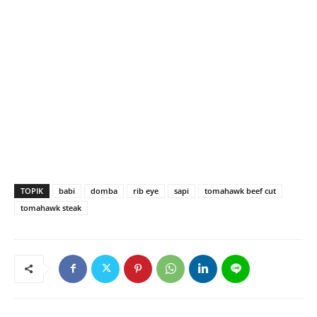
TOPIK
babi
domba
rib eye
sapi
tomahawk beef cut
tomahawk steak