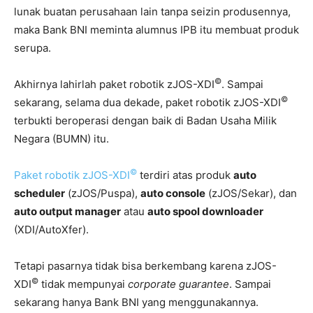
lunak buatan perusahaan lain tanpa seizin produsennya,
maka Bank BNI meminta alumnus IPB itu membuat produk
serupa.
©
Akhirnya lahirlah paket robotik zJOS-XDI
. Sampai
©
sekarang, selama dua dekade, paket robotik zJOS-XDI
terbukti beroperasi dengan baik di Badan Usaha Milik
Negara (BUMN) itu.
©
Paket robotik zJOS-XDI
terdiri atas produk
auto
scheduler
(zJOS/Puspa),
auto console
(zJOS/Sekar), dan
auto output manager
atau
auto spool downloader
(XDI/AutoXfer).
Tetapi pasarnya tidak bisa berkembang karena zJOS-
©
XDI
tidak mempunyai
corporate guarantee
. Sampai
sekarang hanya Bank BNI yang menggunakannya.