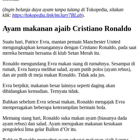
(
Ingin belanja daya ayam tanpa tulang di
Tokopedia,
silakan
klik:
https://tokopedia.link/im3arr7BLqb
).
Ayam makanan ajaib Cristiano Ronaldo
Suatu hari, Patrice Evra, mantan pemain Manchester United
mengungkapkan kenangannya dengan Cristiano Ronaldo, pada saat
mereka bermain bersama di klub Setan Merah itu.
Ronaldo mengundang Evra makan siang di rumahnya. Sesampai di
rumah, Evra hanya melihat salad, ayam putih polos (ayam rebus),
dan air putih di meja makan Ronaldo. Tidak ada jus.
Evra berpikir, makanan besar lainnya seperti daging akan
dihidangkan kemudian. Ternyata tidak.
Bahkan sebelum Evra selesai makan, Ronaldo mengajak Evra
memperagakan beberapa keterampilan bermain bola.
Memang siang hari, Ronaldo suka makan ayam (biasanya dada
ayam rebus) dan salad. Ayam merupakan makanan kesukaan
pengoleksi lima gelar Ballon d’Or itu.
Bahkan Ronaldo menyebut ayam sebagai makanan ajaib karena