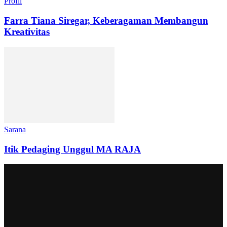
Profil
Farra Tiana Siregar, Keberagaman Membangun
Kreativitas
Sarana
Itik Pedaging Unggul MA RAJA