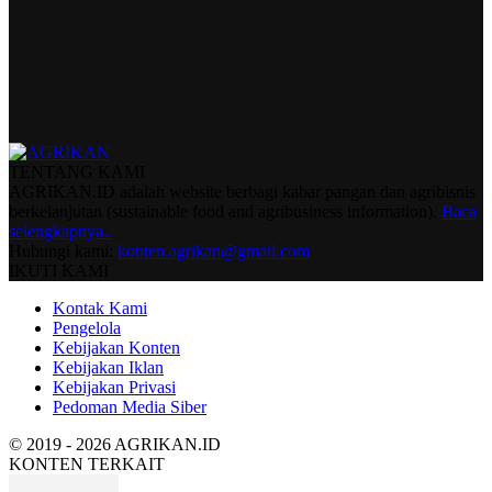
TENTANG KAMI
AGRIKAN.ID adalah website berbagi kabar pangan dan agribisnis
berkelanjutan (sustainable food and agribusiness information).
Baca
selengkapnya..
Hubungi kami:
konten.agrikan@gmail.com
IKUTI KAMI
Kontak Kami
Pengelola
Kebijakan Konten
Kebijakan Iklan
Kebijakan Privasi
Pedoman Media Siber
© 2019 - 2026 AGRIKAN.ID
KONTEN TERKAIT