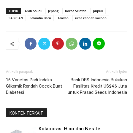
TOPIK
Arab Saudi
Jepang
Korea Selatan
pupuk
SABIC AN
Selandia Baru
Taiwan
urea rendah karbon
Artikulli paraprak
Artikulli tjetër
16 Varietas Padi Indeks
Bank DBS Indonesia Bukukan
Glikemik Rendah Cocok Buat
Fasilitas Kredit US$4,6 Juta
Diabetesi
untuk Prasad Seeds Indonesia
KONTEN TERKAIT
Kolaborasi Hino dan Nestlé