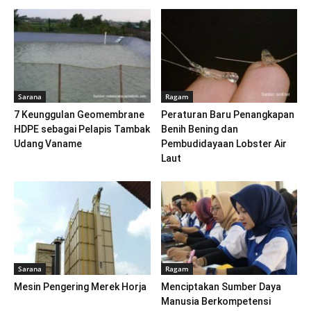
Sarana
Ragam
7 Keunggulan Geomembrane
Peraturan Baru Penangkapan
HDPE sebagai Pelapis Tambak
Benih Bening dan
Udang Vaname
Pembudidayaan Lobster Air
Laut
Sarana
Ragam
Mesin Pengering Merek Horja
Menciptakan Sumber Daya
Manusia Berkompetensi