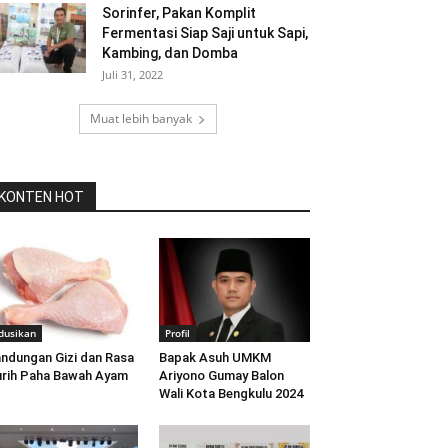
Sorinfer, Pakan Komplit
Fermentasi Siap Saji untuk Sapi,
Kambing, dan Domba
Juli 31, 2022
Muat lebih banyak
KONTEN HOT
dusikan
Profil
ndungan Gizi dan Rasa
Bapak Asuh UMKM
rih Paha Bawah Ayam
Ariyono Gumay Balon
Wali Kota Bengkulu 2024