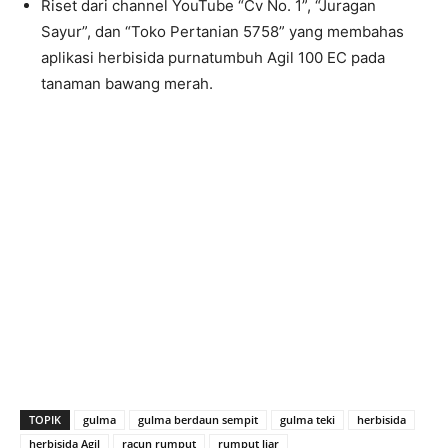
Riset dari channel YouTube “Cv No. 1”, “Juragan
Sayur”, dan “Toko Pertanian 5758” yang membahas
aplikasi herbisida purnatumbuh Agil 100 EC pada
tanaman bawang merah.
TOPIK
gulma
gulma berdaun sempit
gulma teki
herbisida
herbisida Agil
racun rumput
rumput liar