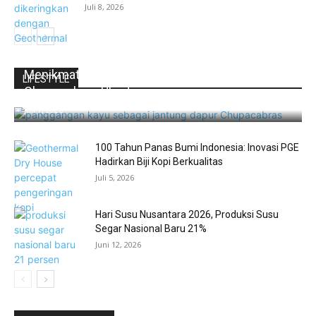
Juli 8, 2026
Menikmati Bara Api Amerika Selatan di
LIFESTYLE
Chupacabras Ubud
Juli 7, 2026
100 Tahun Panas Bumi Indonesia: Inovasi PGE
Hadirkan Biji Kopi Berkualitas
Juli 5, 2026
Hari Susu Nusantara 2026, Produksi Susu
Segar Nasional Baru 21%
Juni 12, 2026