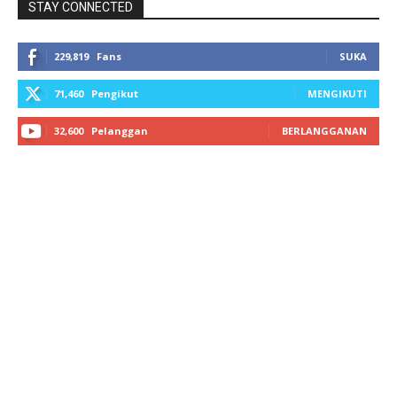
STAY CONNECTED
229,819
Fans
SUKA
71,460
Pengikut
MENGIKUTI
32,600
Pelanggan
BERLANGGANAN