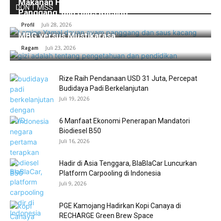
Makanan Favorit Lamine Yamal: Nasi, Ayam
DON'T MISS
Panggang, dan Saus Kacang
Juli 28, 2026
Profil
MBG versus Mustikarasa
Juli 23, 2026
Ragam
Rize Raih Pendanaan USD 31 Juta, Percepat
Budidaya Padi Berkelanjutan
Juli 19, 2026
6 Manfaat Ekonomi Penerapan Mandatori
Biodiesel B50
Juli 16, 2026
Hadir di Asia Tenggara, BlaBlaCar Luncurkan
Platform Carpooling di Indonesia
Juli 9, 2026
PGE Kamojang Hadirkan Kopi Canaya di
RECHARGE Green Brew Space