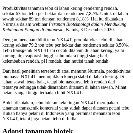
Produktivitas tanaman tebu di lahan kering cenderung rendah,
sekitar 63 ton tebu per hektar dan rendemen 7,82%. Untuk di lahan
sawah sekitar 89 ton dengan rendemen 8,18%. Hal itu dikatakan
Nurmala dalam webinar
Peranan Bioteknologi dalam Mendukung
Ketahanan Pangan di Indonesia
, Kamis, 3 Desember 2020.
Dengan menanam bibit tebu NXI-4T, produktivitas tebu di lahan
kering sekitar 79,2 ton tebu per hektar dan rendemen sekitar 8,50%.
Tebu transgenik NXI-4T ini cocok ditanam di lahan kering, yaitu
kurang air, evaporasi tinggi, suhu udara tinggi siang hari,
kelembaban rendah, pH rendah, dan nutrisi tanah rendah.
Dari hasil penelitian tersebut di atas, menurut Nurmala, produktivitas
biomassa NXI-4T menunjukkan kinerja stabil di lahan kering. Di
lahan sawah tetap baik, tetapi biomassanya lebih rendah dari
tetuanya sehingga tidak disarankan ditanam di lahan sawah. Minat
petani sangat tinggi terhadap bibit NXI-4T.
Boleh dikatakan, tebu toleran kekeringan NXI-4T merupakan
tanaman transgenik komersial yang sudah dapat ditanam petani tebu.
Bukan hanya petani di Indonesia yang berminat menanam tebu
NXI-4T, tetapi juga petani tebu di India.
Adopsi tanaman biotek