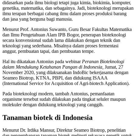
didasarkan pada ilmu biologi tetapi juga kimia, biokimia, komputer,
genetika, matematika, dan sebagainya. Jadi, bioteknologi merupakan
ilmu terapan berbagai cabang ilmu dalam proses produksi barang
dan jasa yang berguna bagi manusia.
Menurut Prof. Antonius Suwanto, Guru Besar Fakultas Matematika
dan Ilmu Pengetahuan Alam IPB Bogor, penerapan bioteknologi
secara konvensional sudah lama dilakukan dengan teknik dan
teknologi yang sederhana. Misalnya dalam proses fermentasi
anggur, pembuatan tapai, dan pembuatan tempe.
Hal itu dikatakan Antonius pada webinar
Peranan Bioteknologi
dalam Mendukung Ketahanan Pangan di Indonesia,
Jumat, 27
November 2020, yang dilaksanakan IndoBic bekerjasama dengan
Seameo Biotrop, KTNA, PBPI, dan didukung ISAAA
(International Service for Acquisition of Agri-biotech Application).
Pada bioteknologi modern, tambah Antonius, pemanfaatan
organisme tersebut sudah dilakukan pada tingkat seluler maupun
molekuler dengan didukung teknologi yang canggih.
Tanaman biotek di Indonesia
Menurut Dr. Irdika Mansur, Direktur Seameo Biotrop, penelitian
dan pengembangan tanaman biotek meliputi rekayasa genetik untuk