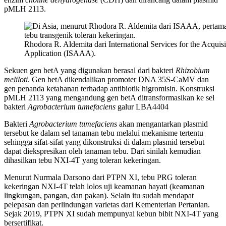
pMLH 2113.
Rhodora R. Aldemita dari International Services for the Acquisi
Application (ISAAA).
Sekuen gen betA yang digunakan berasal dari bakteri
Rhizobium
meliloti
. Gen betA dikendalikan promoter DNA 35S-CaMV dan
gen penanda ketahanan terhadap antibiotik higromisin. Konstruksi
pMLH 2113 yang mengandung gen betA ditransformasikan ke sel
bakteri
Agrobacterium tumefaciens
galur LBA4404
Bakteri
Agrobacterium tumefaciens
akan mengantarkan plasmid
tersebut ke dalam sel tanaman tebu melalui mekanisme tertentu
sehingga sifat-sifat yang dikonstruksi di dalam plasmid tersebut
dapat diekspresikan oleh tanaman tebu. Dari sinilah kemudian
dihasilkan tebu NXI-4T yang toleran kekeringan.
Menurut Nurmala Darsono dari PTPN XI, tebu PRG toleran
kekeringan NXI-4T telah lolos uji keamanan hayati (keamanan
lingkungan, pangan, dan pakan). Selain itu sudah mendapat
pelepasan dan perlindungan varietas dari Kementerian Pertanian.
Sejak 2019, PTPN XI sudah mempunyai kebun bibit NXI-4T yang
bersertifikat.