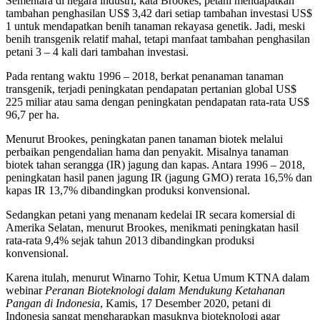
Sementara di negara industri, kata Brookes, petani mendapatkan
tambahan penghasilan US$ 3,42 dari setiap tambahan investasi US$
1 untuk mendapatkan benih tanaman rekayasa genetik. Jadi, meski
benih transgenik relatif mahal, tetapi manfaat tambahan penghasilan
petani 3 – 4 kali dari tambahan investasi.
Pada rentang waktu 1996 – 2018, berkat penanaman tanaman
transgenik, terjadi peningkatan pendapatan pertanian global US$
225 miliar atau sama dengan peningkatan pendapatan rata-rata US$
96,7 per ha.
Menurut Brookes, peningkatan panen tanaman biotek melalui
perbaikan pengendalian hama dan penyakit. Misalnya tanaman
biotek tahan serangga (IR) jagung dan kapas. Antara 1996 – 2018,
peningkatan hasil panen jagung IR (jagung GMO) rerata 16,5% dan
kapas IR 13,7% dibandingkan produksi konvensional.
Sedangkan petani yang menanam kedelai IR secara komersial di
Amerika Selatan, menurut Brookes, menikmati peningkatan hasil
rata-rata 9,4% sejak tahun 2013 dibandingkan produksi
konvensional.
Karena itulah, menurut Winarno Tohir, Ketua Umum KTNA dalam
webinar
Peranan Bioteknologi dalam Mendukung Ketahanan
Pangan di Indonesia
, Kamis, 17 Desember 2020, petani di
Indonesia sangat mengharapkan masuknya bioteknologi agar