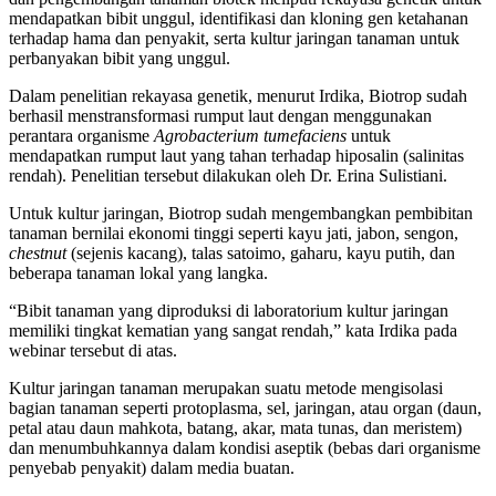
mendapatkan bibit unggul, identifikasi dan kloning gen ketahanan
terhadap hama dan penyakit, serta kultur jaringan tanaman untuk
perbanyakan bibit yang unggul.
Dalam penelitian rekayasa genetik, menurut Irdika, Biotrop sudah
berhasil menstransformasi rumput laut dengan menggunakan
perantara organisme
Agrobacterium tumefaciens
untuk
mendapatkan rumput laut yang tahan terhadap hiposalin (salinitas
rendah). Penelitian tersebut dilakukan oleh Dr. Erina Sulistiani.
Untuk kultur jaringan, Biotrop sudah mengembangkan pembibitan
tanaman bernilai ekonomi tinggi seperti kayu jati, jabon, sengon,
chestnut
(sejenis kacang), talas satoimo, gaharu, kayu putih, dan
beberapa tanaman lokal yang langka.
“Bibit tanaman yang diproduksi di laboratorium kultur jaringan
memiliki tingkat kematian yang sangat rendah,” kata Irdika pada
webinar tersebut di atas.
Kultur jaringan tanaman merupakan suatu metode mengisolasi
bagian tanaman seperti protoplasma, sel, jaringan, atau organ (daun,
petal atau daun mahkota, batang, akar, mata tunas, dan meristem)
dan menumbuhkannya dalam kondisi aseptik (bebas dari organisme
penyebab penyakit) dalam media buatan.