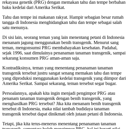
rekayasa genetik (PRG) dengan memakan tahu dan tempe berbahan
baku kedelai dari Amerika Serikat.
Tahu dan tempe ini makanan rakyat. Hampir sebagian besar rumah
tangga di Indonesia menghidangkan tahu dan tempe sebagai salah
satu menunya.
Di sisi lain, seorang teman yang lain menentang petani di Indonesia
menanam jagung menggunakan benih transgenik. Menurut sang
teman, mengonsumsi PRG membahayakan kesehatan. Padahal,
sejak 1996, saat dimulainya penanaman tanaman transgenik, sampai
sekarang konsumen PRG aman-aman saja.
Kontradiksinya, teman yang menentang penanaman tanaman
transgenik tersebut justru sangat senang memakan tahu dan tempe
yang diproduksi menggunakan kedelai transgenik yang diimpor dari
Amerika Serikat. Sampai sekarang, teman tersebut segar bugar.
Persoalannya, apakah kita ingin menjadi pengimpor PRG atau
penanam tanaman transgenik dengan benih transgenik, yang
menghasilkan PRG tersebut? Jika kita menanam benih transgenik
tersebut di Indonesia, maka nilai tambah budidaya tanaman
transgenik tersebut dapat dinikmati oleh jutaan petani di Indonesia.
Tetapi, jika kita terus-menerus menentang penanaman tanaman
transgenik, sementara boleh mengimpor PRG, hal ini berarti nilai