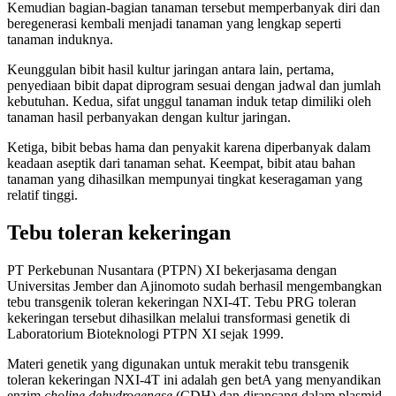
Kemudian bagian-bagian tanaman tersebut memperbanyak diri dan
beregenerasi kembali menjadi tanaman yang lengkap seperti
tanaman induknya.
Keunggulan bibit hasil kultur jaringan antara lain, pertama,
penyediaan bibit dapat diprogram sesuai dengan jadwal dan jumlah
kebutuhan. Kedua, sifat unggul tanaman induk tetap dimiliki oleh
tanaman hasil perbanyakan dengan kultur jaringan.
Ketiga, bibit bebas hama dan penyakit karena diperbanyak dalam
keadaan aseptik dari tanaman sehat. Keempat, bibit atau bahan
tanaman yang dihasilkan mempunyai tingkat keseragaman yang
relatif tinggi.
Tebu toleran kekeringan
PT Perkebunan Nusantara (PTPN) XI bekerjasama dengan
Universitas Jember dan Ajinomoto sudah berhasil mengembangkan
tebu transgenik toleran kekeringan NXI-4T. Tebu PRG toleran
kekeringan tersebut dihasilkan melalui transformasi genetik di
Laboratorium Bioteknologi PTPN XI sejak 1999.
Materi genetik yang digunakan untuk merakit tebu transgenik
toleran kekeringan NXI-4T ini adalah gen betA yang menyandikan
enzim
choline dehydrogenase
(CDH) dan dirancang dalam plasmid