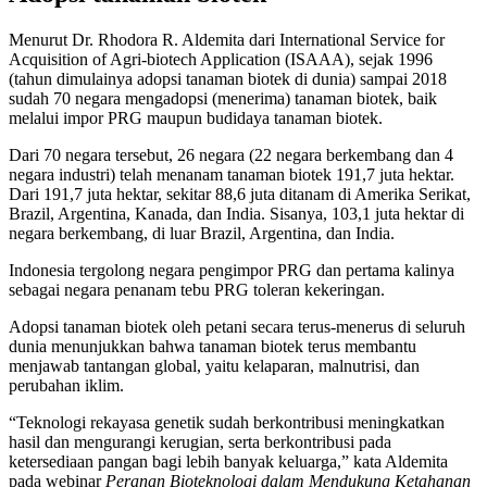
Menurut Dr. Rhodora R. Aldemita dari International Service for
Acquisition of Agri-biotech Application (ISAAA), sejak 1996
(tahun dimulainya adopsi tanaman biotek di dunia) sampai 2018
sudah 70 negara mengadopsi (menerima) tanaman biotek, baik
melalui impor PRG maupun budidaya tanaman biotek.
Dari 70 negara tersebut, 26 negara (22 negara berkembang dan 4
negara industri) telah menanam tanaman biotek 191,7 juta hektar.
Dari 191,7 juta hektar, sekitar 88,6 juta ditanam di Amerika Serikat,
Brazil, Argentina, Kanada, dan India. Sisanya, 103,1 juta hektar di
negara berkembang, di luar Brazil, Argentina, dan India.
Indonesia tergolong negara pengimpor PRG dan pertama kalinya
sebagai negara penanam tebu PRG toleran kekeringan.
Adopsi tanaman biotek oleh petani secara terus-menerus di seluruh
dunia menunjukkan bahwa tanaman biotek terus membantu
menjawab tantangan global, yaitu kelaparan, malnutrisi, dan
perubahan iklim.
“Teknologi rekayasa genetik sudah berkontribusi meningkatkan
hasil dan mengurangi kerugian, serta berkontribusi pada
ketersediaan pangan bagi lebih banyak keluarga,” kata Aldemita
pada webinar
Peranan Bioteknologi dalam Mendukung Ketahanan