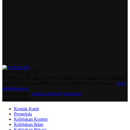
TENTANG KAMI
AGRIKAN.ID adalah website berbagi kabar pangan dan agribisnis
berkelanjutan (sustainable food and agribusiness information).
Baca
selengkapnya..
Hubungi kami:
konten.agrikan@gmail.com
IKUTI KAMI
Kontak Kami
Pengelola
Kebijakan Konten
Kebijakan Iklan
Kebijakan Privasi