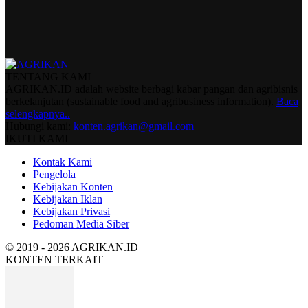
TENTANG KAMI
AGRIKAN.ID adalah website berbagi kabar pangan dan agribisnis
berkelanjutan (sustainable food and agribusiness information).
Baca
selengkapnya..
Hubungi kami:
konten.agrikan@gmail.com
IKUTI KAMI
Kontak Kami
Pengelola
Kebijakan Konten
Kebijakan Iklan
Kebijakan Privasi
Pedoman Media Siber
© 2019 - 2026 AGRIKAN.ID
KONTEN TERKAIT