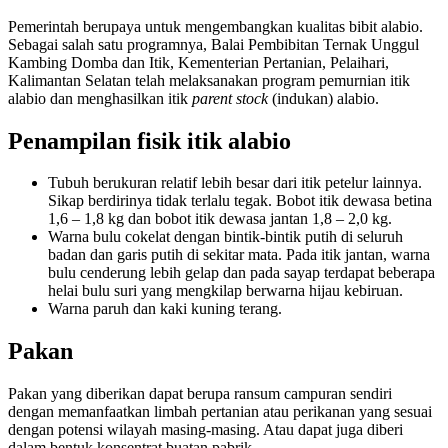
Pemerintah berupaya untuk mengembangkan kualitas bibit alabio.
Sebagai salah satu programnya, Balai Pembibitan Ternak Unggul
Kambing Domba dan Itik, Kementerian Pertanian, Pelaihari,
Kalimantan Selatan telah melaksanakan program pemurnian itik
alabio dan menghasilkan itik
parent stock
(indukan) alabio.
Penampilan fisik itik alabio
Tubuh berukuran relatif lebih besar dari itik petelur lainnya.
Sikap berdirinya tidak terlalu tegak. Bobot itik dewasa betina
1,6 – 1,8 kg dan bobot itik dewasa jantan 1,8 – 2,0 kg.
Warna bulu cokelat dengan bintik-bintik putih di seluruh
badan dan garis putih di sekitar mata. Pada itik jantan, warna
bulu cenderung lebih gelap dan pada sayap terdapat beberapa
helai bulu suri yang mengkilap berwarna hijau kebiruan.
Warna paruh dan kaki kuning terang.
Pakan
Pakan yang diberikan dapat berupa ransum campuran sendiri
dengan memanfaatkan limbah pertanian atau perikanan yang sesuai
dengan potensi wilayah masing-masing. Atau dapat juga diberi
dalam bentuk konsentrat buatan pabrik.