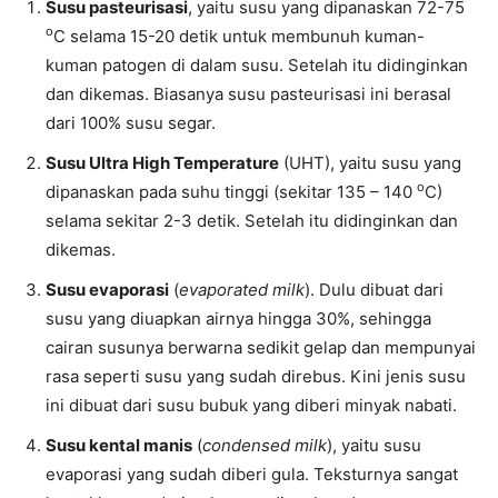
Susu pasteurisasi
, yaitu susu yang dipanaskan 72-75
o
C selama 15-20 detik untuk membunuh kuman-
kuman patogen di dalam susu. Setelah itu didinginkan
dan dikemas. Biasanya susu pasteurisasi ini berasal
dari 100% susu segar.
Susu Ultra High Temperature
(UHT), yaitu susu yang
o
dipanaskan pada suhu tinggi (sekitar 135 – 140
C)
selama sekitar 2-3 detik. Setelah itu didinginkan dan
dikemas.
Susu evaporasi
(
evaporated milk
). Dulu dibuat dari
susu yang diuapkan airnya hingga 30%, sehingga
cairan susunya berwarna sedikit gelap dan mempunyai
rasa seperti susu yang sudah direbus. Kini jenis susu
ini dibuat dari susu bubuk yang diberi minyak nabati.
Susu kental manis
(
condensed milk
), yaitu susu
evaporasi yang sudah diberi gula. Teksturnya sangat