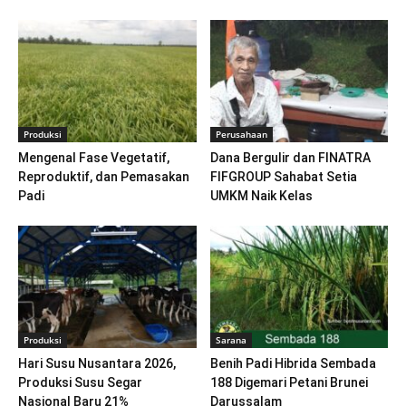
Produksi
Perusahaan
Mengenal Fase Vegetatif,
Dana Bergulir dan FINATRA
Reproduktif, dan Pemasakan
FIFGROUP Sahabat Setia
Padi
UMKM Naik Kelas
Produksi
Sarana
Hari Susu Nusantara 2026,
Benih Padi Hibrida Sembada
Produksi Susu Segar
188 Digemari Petani Brunei
Nasional Baru 21%
Darussalam