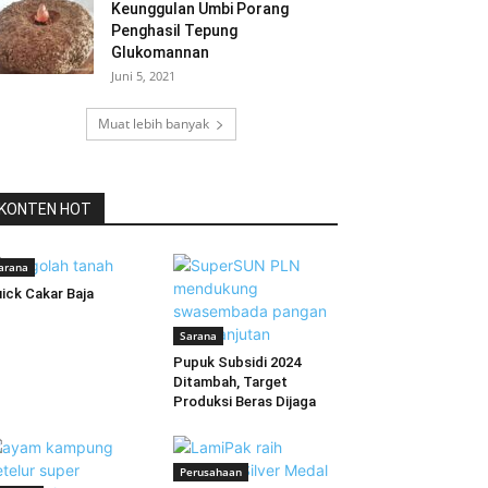
Keunggulan Umbi Porang
Penghasil Tepung
Glukomannan
Juni 5, 2021
Muat lebih banyak
KONTEN HOT
arana
ick Cakar Baja
Sarana
Pupuk Subsidi 2024
Ditambah, Target
Produksi Beras Dijaga
Perusahaan