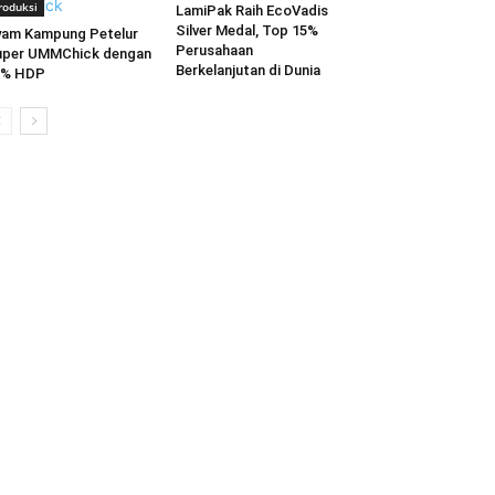
roduksi
LamiPak Raih EcoVadis
Silver Medal, Top 15%
am Kampung Petelur
Perusahaan
uper UMMChick dengan
Berkelanjutan di Dunia
0% HDP