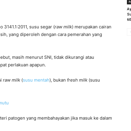
P
Ay
S
6
 3141.1:2011, susu segar (
raw milk
) merupakan cairan
ersih, yang diperoleh dengan cara pemerahan yang
ebut, masih menurut SNI, tidak dikurangi atau
pat perlakuan apapun.
ai
raw milk
(
susu mentah
), bukan
fresh milk
(susu
mutu
teri patogen yang membahayakan jika masuk ke dalam