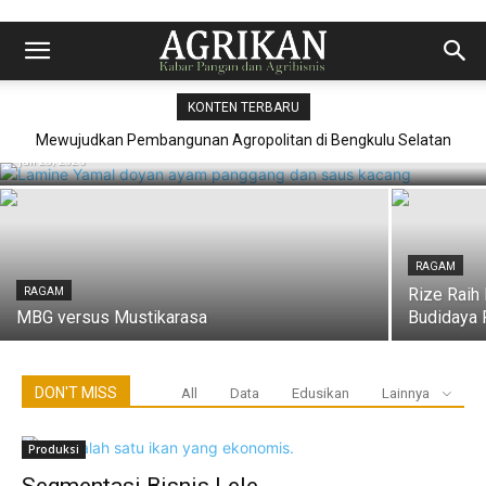
PROFIL
Makanan Favorit Lamine Yamal: Nasi,
KONTEN TERBARU
Ayam Panggang, dan Saus Kacang
Mewujudkan Pembangunan Agropolitan di Bengkulu Selatan
Juli 28, 2026
RAGAM
Rize Raih
RAGAM
MBG versus Mustikarasa
Budidaya 
DON'T MISS
All
Data
Edusikan
Lainnya
Produksi