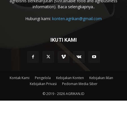
agribisnis berkelanjutan (sustainable food and agribusiness
information).
Baca selengkapnya..
Hubungi kami:
konten.agrikan@gmail.com
IKUTI KAMI
Kontak Kami
Pengelola
Kebijakan Konten
Kebijakan Iklan
Kebijakan Privasi
Pedoman Media Siber
© 2019 - 2026 AGRIKAN.ID