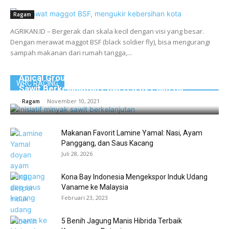
Ragam
AGRIKAN.ID – Bergerak dari skala kecil dengan visi yang besar.
Dengan merawat maggot BSF (black soldier fly), bisa mengurangi
sampah makanan dari rumah tangga,...
Apical Group Meluncurkan Inisiatif Minyak
WRC RACING
Sawit Berkelanjutan Powered by Palm Oil
November 10, 2021
Ragam
Makanan Favorit Lamine Yamal: Nasi, Ayam
Panggang, dan Saus Kacang
Juli 28, 2026
Kona Bay Indonesia Mengekspor Induk Udang
Vaname ke Malaysia
Februari 23, 2023
5 Benih Jagung Manis Hibrida Terbaik